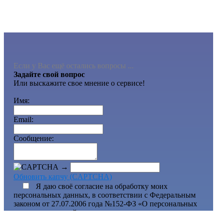
Если у Вас ещё остались вопросы ...
Задайте свой вопрос
Или выскажите свое мнение о сервисе!
Имя:
Email:
Сообщение:
→
Обновить капчу (CAPTCHA)
Я даю своё согласие на обработку моих
персональных данных, в соответствии с Федеральным
законом от 27.07.2006 года №152-ФЗ «О персональных
данных» для целей и на условиях представленных в